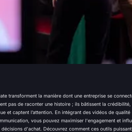
es films corporate
rate transforment la manière dont une entreprise se connect
ent pas de raconter une histoire ; ils bâtissent la crédibilité
e et captent l’attention. En intégrant des vidéos de qualité
ommunication, vous pouvez maximiser l'engagement et infl
s décisions d'achat. Découvrez comment ces outils puissan