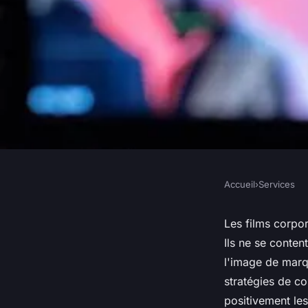
Accueil
›
Services
SERVICES
Imaginez l'impact d
Les films corpo
Ils ne se content
sur votre entreprise
l'image de marqu
stratégies de c
positivement le
géraud
•
2 décembre 2025
•
8 min de lecture