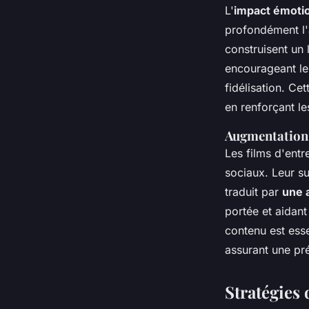
L'
impact émotio
profondément l'a
construisent un 
encourageant le 
fidélisation. Ce
en renforçant le
Augmentation d
Les films d'entr
sociaux. Leur su
traduit par
une a
portée et aidan
contenu est esse
assurant une pr
Stratégies 