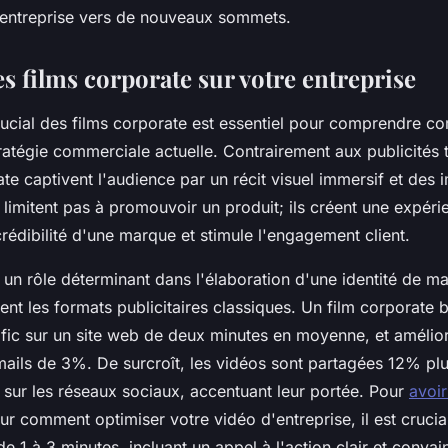
 entreprise vers de nouveaux sommets.
s films corporate sur votre entreprise
crucial des films corporate est essentiel pour comprendre c
tratégie commerciale actuelle. Contrairement aux publicités t
ate captivent l'audience par un récit visuel immersif et des
se limitent pas à promouvoir un produit; ils créent une expé
crédibilité d'une marque et stimule l'engagement client.
 un rôle déterminant dans l'élaboration d'une identité de ma
nt les formats publicitaires classiques. Un film corporate b
afic sur un site web de deux minutes en moyenne, et amélior
mails de 3%. De surcroît, les vidéos sont partagées 12% plu
 sur les réseaux sociaux, accentuant leur portée. Pour
avoir
ur comment optimiser votre vidéo d'entreprise, il est crucia
e 1 à 3 minutes, incluant un appel à l'action clair et convai