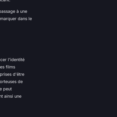
 passage à une
démarquer dans le
er l'identité
es films
prises d'être
orteuses de
e peut
t ainsi une