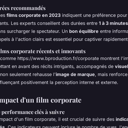
urées recommandés
des
films corporate en 2023
indiquent une préférence pour
ants. Les experts conseillent des durées entre
1 à 3 minutes
ns surcharger le spectateur. Un
bon équilibre
entre informa
ppels à l'action clairs est essentiel pour captiver rapidement
ilms corporate récents et innovants
 comme https://www.bproduction.fr/corporate montrent l'im
ttant en avant des récits intrigants, accompagnés de
visue
non seulement rehausse l'
image de marque
, mais renforce
nfluençant positivement la perception interne et externe.
impact d'un film corporate
 performance clés à suivre
mpact d'un film corporate, il est crucial de suivre des
indic
és
. Ces indicateurs peuvent inclure le nombre de vues, l'e