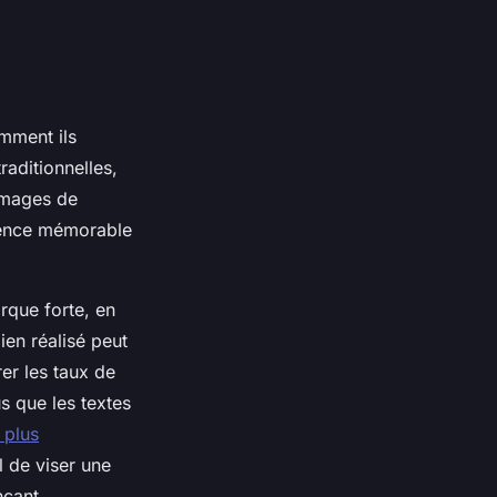
omment ils
raditionnelles,
 images de
rience mémorable
rque forte, en
ien réalisé peut
er les taux de
s que les textes
 plus
l de viser une
ncant.