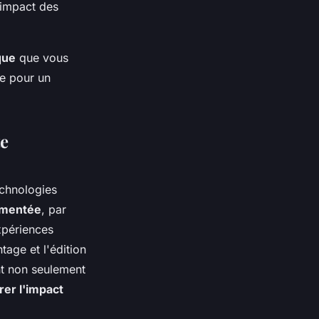
l'impact des
que
que vous
le pour un
te
echnologies
gmentée
, par
xpériences
age et l'édition
nt non seulement
rer l'impact