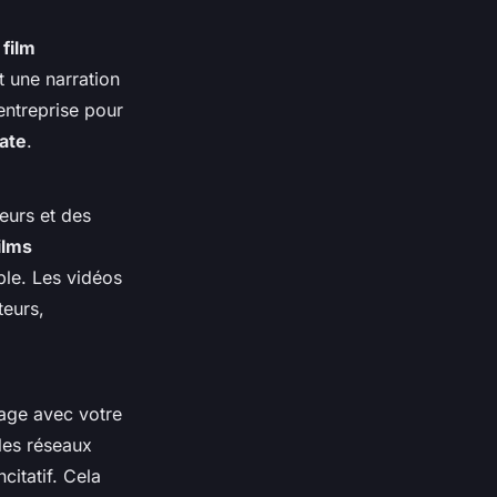
 film
t une narration
entreprise pour
ate
.
leurs et des
ilms
ble. Les vidéos
teurs,
tage avec votre
 les réseaux
citatif. Cela