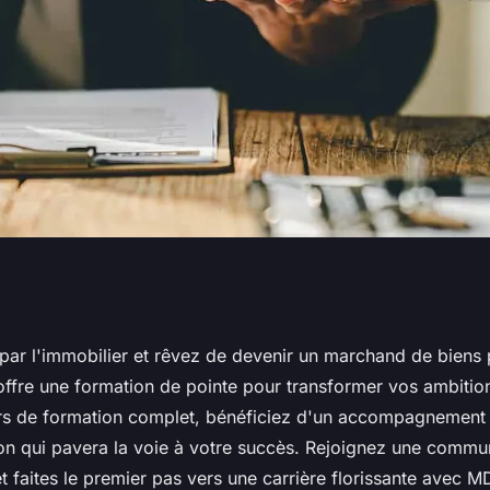
en un marchand de
 par l'immobilier et rêvez de devenir un marchand de biens
re une formation de pointe pour transformer vos ambitions
e à la mdb
s de formation complet, bénéficiez d'un accompagnement 
tion qui pavera la voie à votre succès. Rejoignez une comm
et faites le premier pas vers une carrière florissante avec