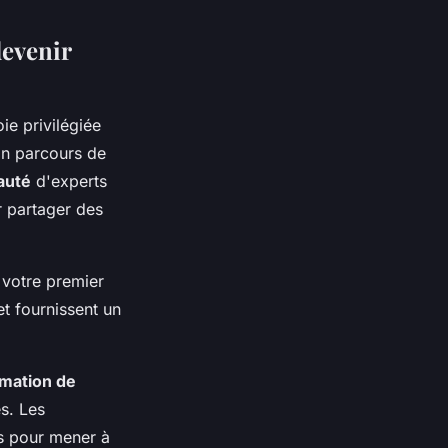
evenir
e privilégiée
on parcours de
auté
d'experts
r partager des
 votre premier
et fournissent un
mation de
s. Les
es pour mener à