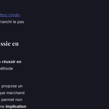
ttps://mdb-
ranchi le pas
ssie en
 à
réussir en
 méthode
Il propose un
aque marchand
e permet non
une
implication