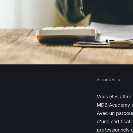
Accueil
›
Actu
ACTU
Transformez-vous 
Vous êtes attiré
MDB Academy off
biens prospère grâc
Avec un parcour
d'une certifica
academy
professionnels 