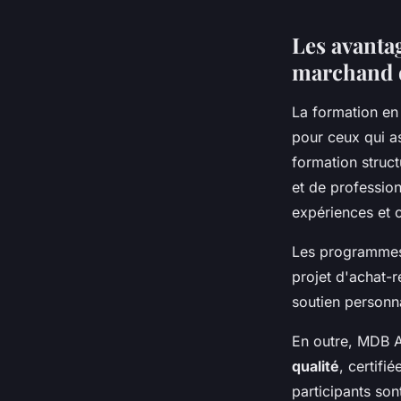
Les avanta
géraud
•
27 mars 2024
•
2 min de lecture
marchand 
La formation en
pour ceux qui a
formation stru
et de professio
expériences et o
Les programmes
projet d'achat-r
soutien personn
En outre, MDB 
qualité
, certif
participants son