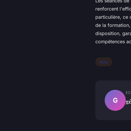
Les séances de 
renforcent l'eff
particulière, ce 
de la formation,
disposition, ga
compétences ac
Actu
EC
G
g