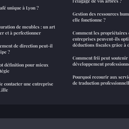
l'élagage de vos arbres ?
afé unique à Lyon ?
Gestion des ressources hu
elle fonctionne ?
uration de meubles : un art
er et à perfectionner
Comment les propriétaires 
entreprises peuvent-ils opt
déductions fiscales grâce à 
ment de direction peut-il
ipe ?
Comment frii peut soutenir 
développement professionn
t définition pour mieux
tégie
Pourquoi recourir aux servi
de traduction professionnell
de contacter une entreprise
Lille