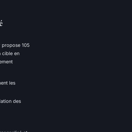
é
 propose 105
 cible en
sement
ent les
ilation des