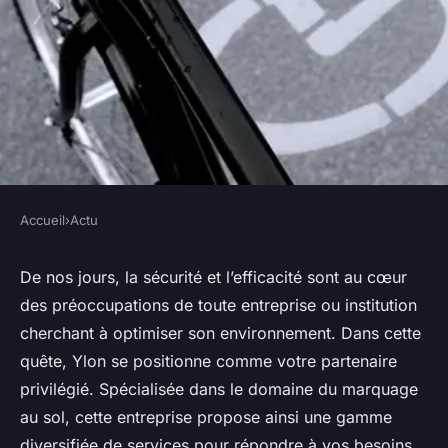
Accueil
›
Actu
ACTU
Sécurité et efficacité
De nos jours, la sécurité et l’efficacité sont au cœur
des préoccupations de toute entreprise ou institution
redéfinies : Ylon, votre expert
cherchant à optimiser son environnement. Dans cette
en marquage au sol
quête, Ylon se positionne comme votre partenaire
privilégié. Spécialisée dans le domaine du marquage
géraud
•
27 janvier 2024
•
2 min de lecture
au sol, cette entreprise propose ainsi une gamme
diversifiée de services pour répondre à vos besoins