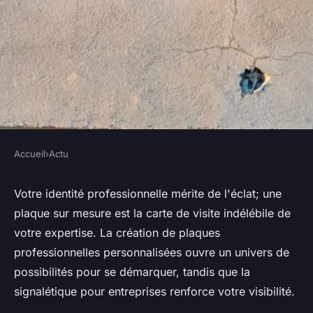
Accueil
›
Actu
ACTU
Optez pour des plaques
Votre identité professionnelle mérite de l'éclat; une
plaque sur mesure est la carte de visite indélébile de
professionnelles sur mesure
votre expertise. La création de plaques
professionnelles personnalisées ouvre un univers de
géraud
•
21 mars 2024
•
3 min de lecture
possibilités pour se démarquer, tandis que la
signalétique pour entreprises renforce votre visibilité.